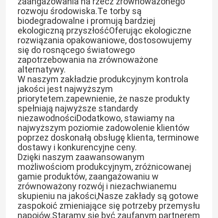
zaangażowania na rzecz zrównoważonego
rozwoju środowiska.Te torby są
biodegradowalne i promują bardziej
ekologiczną przyszłośćOferując ekologiczne
rozwiązania opakowaniowe, dostosowujemy
się do rosnącego światowego
zapotrzebowania na zrównoważone
alternatywy.
W naszym zakładzie produkcyjnym kontrola
jakości jest najwyższym
priorytetem.zapewnienie, że nasze produkty
spełniają najwyższe standardy
niezawodnościDodatkowo, stawiamy na
najwyższym poziomie zadowolenie klientów
poprzez doskonałą obsługę klienta, terminowe
dostawy i konkurencyjne ceny.
Dzięki naszym zaawansowanym
możliwościom produkcyjnym, zróżnicowanej
gamie produktów, zaangażowaniu w
zrównoważony rozwój i niezachwianemu
skupieniu na jakości,Nasze zakłady są gotowe
zaspokoić zmieniające się potrzeby przemysłu
napojów.Staramy się być zaufanym partnerem