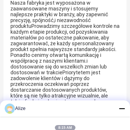
Nasza fabryka jest wyposażona w
zaawansowane maszyny i stosujemy
najlepsze praktyki w branży, aby zapewnić
O nas
precyzję, spójność,i niezawodność
produktuProwadzimy szczegółowe kontrole na
każdym etapie produkcji, od pozyskiwania
Wycieczka po fabryce
materiałów po ostateczne pakowanie, aby
zagwarantować, że każdy spersonalizowany
produkt spełnia najwyższe standardy jakości.
Kontrola jakości
Ponadto cenimy otwartą komunikację i
współpracę z naszymi klientami.i
dostosowanie się do wszelkich zmian lub
Skontaktuj się z nami
dostosowań w trakciePriorytetem jest
zadowolenie klientów i dążymy do
przekroczenia oczekiwań poprzez
dostarczanie dostosowanych produktów,
Aktualności
które są nie tylko atrakcyjne wizualnie, ale
także funkcjonalne i gotowe na rynek.
Niezależnie od tego, czy jesteś właścicielem
Opakowania do napojów spożywczych
Alize
marki, dystrybutorem, czy sprzedawcą
detalicznym, nasze usługi personalizacji
OEM/ODM oferują bezproblemowy i wydajny
Aluminiowe opakowanie na napoje
8:15 AM