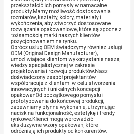
przekształcić ich pomysły w namacalne
produkty.Mamy możliwość dostosowania
rozmiarów, kształty, kolory, materiały i
wykończenia, aby stworzyć dostosowane
rozwiązania opakowaniowe, które są zgodne z
tożsamością marki naszych klientów i
pozycjonowaniem na rynku.
Oprócz usług OEM świadczymy również usługi
ODM (Original Design Manufacturer),
umożliwiające klientom wykorzystanie naszej
wiedzy specjalistycznej w zakresie
projektowania i rozwoju produktów.Nasz
doświadczony zespół projektantów
współpracuje z klientami w celu stworzenia
innowacyjnych i unikalnych koncepcji
Dom
opakowańOd początkowego pomysłu i
prototypowania do końcowej produkcji,
zapewniamy płynne wykonanie, utrzymując
nacisk na funkcjonalność, estetykę i trendy
Produkty
rynkowe.Klienci mogą wprowadzić
ekskluzywne wzory opakowań, które
odróżniają ich produkty od konkurentów.
Filmy