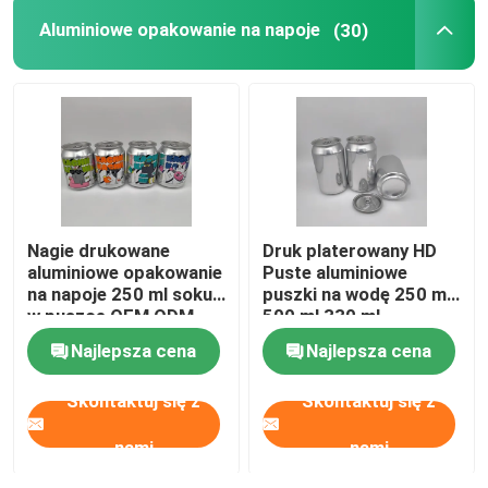
Aluminiowe opakowanie na napoje
(30)
Szklana butelka na napoje
Sprzęt magazynowy
Maszyna do pakowania napojów
Nagie drukowane
Druk platerowany HD
gazowana maszyna do napełniania
aluminiowe opakowanie
Puste aluminiowe
na napoje 250 ml soku
puszki na wodę 250 ml
w puszce OEM ODM
500 ml 330 ml
Aluminiowa puszka piwa
Najlepsza cena
Najlepsza cena
Skontaktuj się z
Skontaktuj się z
Preformy z tworzyw sztucznych PET
nami
nami
Opakowania szklane do żywności