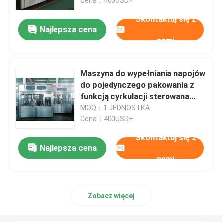
Cena：400USD+
Skontaktuj się z
Najlepsza cena
nami
Maszyna do wypełniania napojów
do pojedynczego pakowania z
funkcją cyrkulacji sterowana
przez PLC
MOQ：1 JEDNOSTKA
Cena：400USD+
Skontaktuj się z
Najlepsza cena
nami
Zobacz więcej