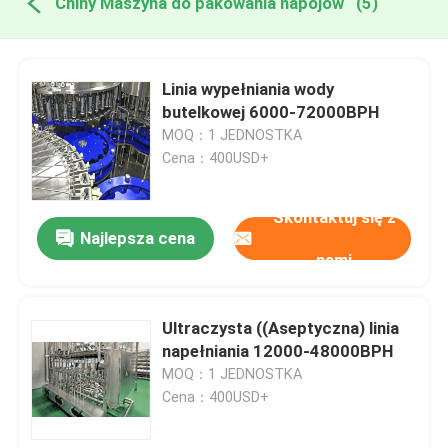
Chiny Maszyna do pakowania napojów
(5)
Linia wypełniania wody
butelkowej 6000-72000BPH
MOQ：1 JEDNOSTKA
Cena：400USD+
Skontaktuj się z
Najlepsza cena
nami
Ultraczysta ((Aseptyczna) linia
napełniania 12000-48000BPH
MOQ：1 JEDNOSTKA
Cena：400USD+