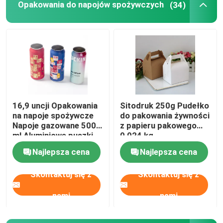
Opakowania do napojów spożywczych
(34)
O nas
Wycieczka po fabryce
Kontrola jakości
16,9 uncji Opakowania
Sitodruk 250g Pudełko
na napoje spożywcze
do pakowania żywności
Skontaktuj się z nami
Napoje gazowane 500
z papieru pakowego
ml Aluminiowe puszki
0,024 kg
Najlepsza cena
Najlepsza cena
Aktualności
Skontaktuj się z
Skontaktuj się z
Opakowania do napojów spożywczych
nami
nami
Aluminiowe opakowanie na napoje