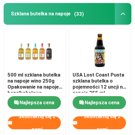
Szklana butelka na napoje
(33)
Papierowa torba do pakowania żywności
Biodegradowalne papierowe opakowania do żywności
Puszki aluminiowe nadające się do recyklingu
Aluminiowe puszki na żywność
500 ml szklana butelka
USA Lost Coast Pusta
na napoje wino 250g
szklana butelka o
Opakowanie na napoje
pojemności 12 uncji na
Niestandardowe etykiety naklejek
bezalkoholowe
napoje 355 ml
Najlepsza cena
Najlepsza cena
Maszyna do pakowania butelek dla zwierząt domowyc
Skontaktuj się z
Skontaktuj się z
Części zamienne Tetra Pak
nami
nami