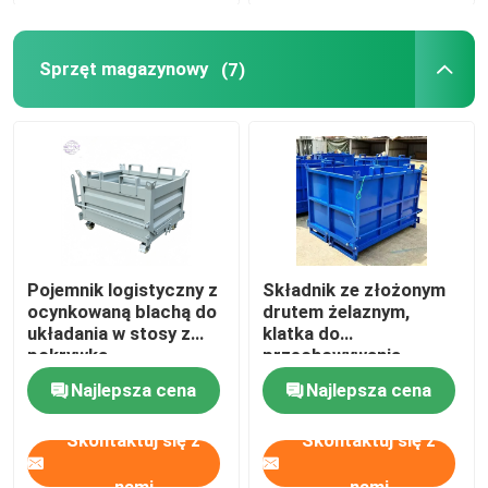
Sprzęt magazynowy
(7)
Pojemnik logistyczny z
Składnik ze złożonym
ocynkowaną blachą do
drutem żelaznym,
układania w stosy z
klatka do
pokrywką
przechowywania
materiałów
Najlepsza cena
Najlepsza cena
Skontaktuj się z
Skontaktuj się z
nami
nami