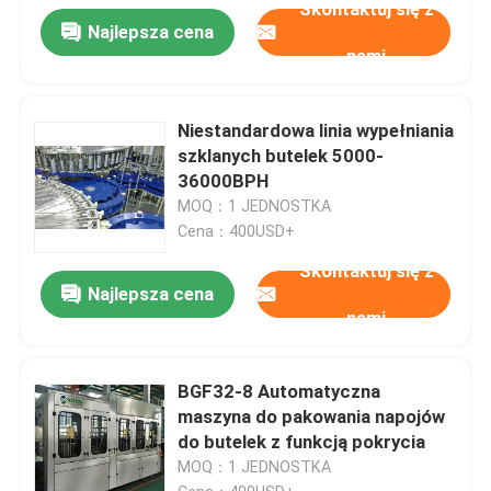
Skontaktuj się z
Najlepsza cena
nami
Niestandardowa linia wypełniania
szklanych butelek 5000-
36000BPH
MOQ：1 JEDNOSTKA
Cena：400USD+
Skontaktuj się z
Najlepsza cena
nami
BGF32-8 Automatyczna
maszyna do pakowania napojów
do butelek z funkcją pokrycia
MOQ：1 JEDNOSTKA