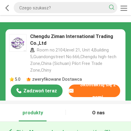
Chengdu Ziman International Trading
Co.,Ltd
Room no.2104,level 21, Unit 4,Building
5,Guandongstreet No.666,Chengdu high-tech
Zone,China (Sichuan) Pilot Free Trade
Zone,Chiny
5.0
zweryfikowane Dostawca
Skontaktuj się z
Zadzwoń teraz
nami
produkty
O nas