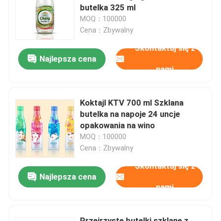
butelka 325 ml
MOQ：100000
O nas
Cena：Zbywalny
Skontaktuj się z
Najlepsza cena
Wycieczka po fabryce
nami
Kontrola jakości
Koktajl KTV 700 ml Szklana
butelka na napoje 24 uncje
Skontaktuj się z nami
opakowania na wino
MOQ：100000
Cena：Zbywalny
Aktualności
Skontaktuj się z
Najlepsza cena
Opakowania do napojów spożywczych
nami
Aluminiowe opakowanie na napoje
Przejrzyste butelki szklane z