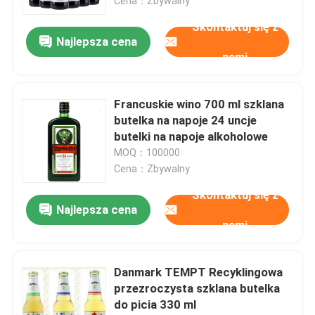
Cena：Zbywalny
Skontaktuj się z
Najlepsza cena
nami
Francuskie wino 700 ml szklana
butelka na napoje 24 uncje
butelki na napoje alkoholowe
MOQ：100000
Cena：Zbywalny
Skontaktuj się z
Najlepsza cena
nami
Danmark TEMPT Recyklingowa
przezroczysta szklana butelka
do picia 330 ml