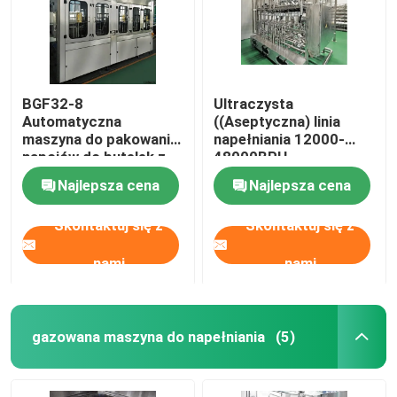
BGF32-8
Ultraczysta
Automatyczna
((Aseptyczna) linia
maszyna do pakowania
napełniania 12000-
napojów do butelek z
48000BPH
funkcją pokrycia
Najlepsza cena
Najlepsza cena
Skontaktuj się z
Skontaktuj się z
nami
nami
gazowana maszyna do napełniania
(5)