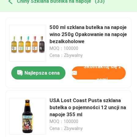
Chiny Szklana butelka na napoje
(33)
500 ml szklana butelka na napoje
wino 250g Opakowanie na napoje
bezalkoholowe
MOQ：100000
Cena：Zbywalny
Skontaktuj się z
Najlepsza cena
nami
USA Lost Coast Pusta szklana
butelka o pojemności 12 uncji na
napoje 355 ml
MOQ：100000
Cena：Zbywalny