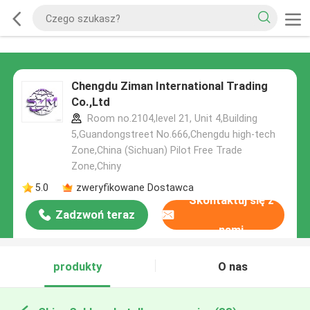
Chengdu Ziman International Trading
Co.,Ltd
Room no.2104,level 21, Unit 4,Building
5,Guandongstreet No.666,Chengdu high-tech
Zone,China (Sichuan) Pilot Free Trade
Zone,Chiny
5.0
zweryfikowane Dostawca
Skontaktuj się z
Zadzwoń teraz
nami
produkty
O nas