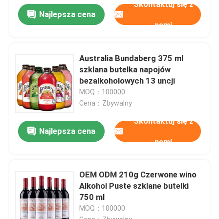
Skontaktuj się z
Najlepsza cena
nami
Australia Bundaberg 375 ml
szklana butelka napojów
bezalkoholowych 13 uncji
MOQ：100000
Cena：Zbywalny
Skontaktuj się z
Najlepsza cena
nami
OEM ODM 210g Czerwone wino
Alkohol Puste szklane butelki
750 ml
MOQ：100000