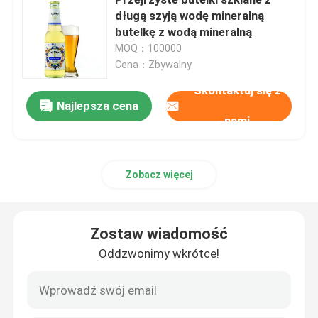
długą szyją wodę mineralną
butelkę z wodą mineralną
Szklana butelka na napoje
MOQ：100000
Cena：Zbywalny
Sprzęt magazynowy
Skontaktuj się z
Najlepsza cena
nami
Maszyna do pakowania napojów
gazowana maszyna do napełniania
Zobacz więcej
Aluminiowa puszka piwa
Zostaw wiadomość
Oddzwonimy wkrótce!
Preformy z tworzyw sztucznych PET
Opakowania szklane do żywności