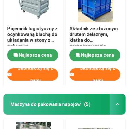
Pojemnik logistyczny z
Składnik ze złożonym
ocynkowaną blachą do
drutem żelaznym,
układania w stosy z
klatka do
pokrywką
przechowywania
materiałów
Najlepsza cena
Najlepsza cena
Skontaktuj się z
Skontaktuj się z
nami
nami
Maszyna do pakowania napojów
(5)