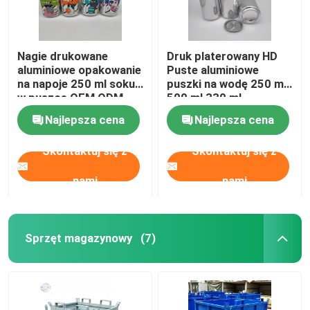
Nagie drukowane
Druk platerowany HD
aluminiowe opakowanie
Puste aluminiowe
na napoje 250 ml soku
puszki na wodę 250 ml
w puszce OEM ODM
500 ml 330 ml
Najlepsza cena
Najlepsza cena
Skontaktuj się z
Skontaktuj się z
nami
nami
Sprzęt magazynowy
(7)