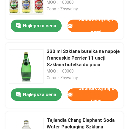
MOQ：100000
Cena：Zbywalny
Skontaktuj się z
Najlepsza cena
nami
330 ml Szklana butelka na napoje
francuskie Perrier 11 uncji
Szklana butelka do picia
MOQ：100000
Cena：Zbywalny
Skontaktuj się z
Dom
Najlepsza cena
nami
Produkty
Tajlandia Chang Elephant Soda
Water Packaging Szklana
Filmy