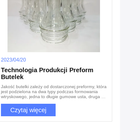
2023/04/20
Technologia Produkcji Preform
Butelek
Jakość butelki zależy od dostarczonej preformy, która
jest podzielona na dwa typy podczas formowania
wtryskowego, jedna to długie gumowe usta, druga to
krótkie gumowe usta. Większość producentów w
Chinach prawdopodobnie wybierze krótką plastikową
Czytaj więcej
preformę ustną i kraje zamorskie mają skłonność do
wybierania długich plastikowych ust. Ponieważ dno
butelki jest odcięte, napięcie jest równomiernie
rozłożone w procesie wydmuchiwania, w ten sposób
jakość dmuchanej butelki będzie lepsza.Poza tym
odciętą część można poddać recyklingowi, co