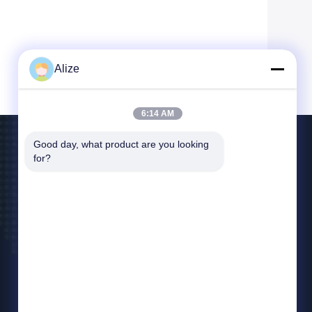
Alize
6:14 AM
Good day, what product are you looking 
Skontaktuj Się Z Nami
for?
jingzhangbne@gmail.com
86-028-89139868
Pokój nr 2104, poziom 21, jednostka 4, budynek
5, Guandongstreet nr 666, strefa
zaawansowanych technologii w Chengdu,
pilotażowa strefa wolnego handlu w Chinach
(Syczuan)