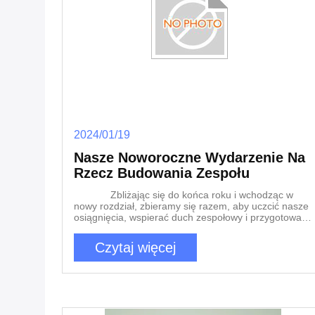
2024/01/19
Nasze Noworoczne Wydarzenie Na
Rzecz Budowania Zespołu
Zbliżając się do końca roku i wchodząc w
nowy rozdział, zbieramy się razem, aby uczcić nasze
osiągnięcia, wspierać duch zespołowy i przygotować
scenę na jeszcze bardziej udany rok.Nowoletnie
wydarzenie budowania zespołu firmy to nie tylko
Czytaj więcej
impreza: to okazja do spotkania, zastanowienia się
nad naszymi osiągnięciami i wzmocnienia więzi, które
czynią naszą firmę spójną jednostką.Wydarzenie
rozpoczyna się serdecznym powitanie i wystąpieniem
otwierającym naszego zespołu zarządzającego. We
take a moment to express our gratitude for the hard