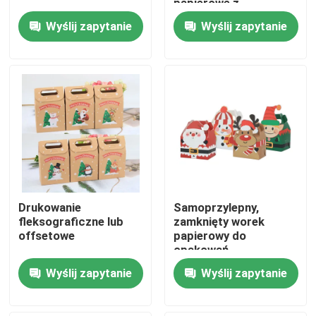
papierowe z
fleksograficzną lub
Wyślij zapytanie
Wyślij zapytanie
offsetową druką
O nas
Wycieczka po fabryce
Kontrola jakości
Skontaktuj się z nami
Drukowanie
Samoprzylepny,
Aktualności
fleksograficzne lub
zamknięty worek
offsetowe
papierowy do
opakowań
Opakowania do napojów spożywczych
spożywczych
Wyślij zapytanie
Wyślij zapytanie
wykonany z
materiałów
podlegających
Aluminiowe opakowanie na napoje