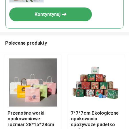
Kontyntynuj
Polecane produkty
Dom
Produkty
Przenośne worki
7*7*7cm Ekologiczne
opakowaniowe
opakowania
rozmiar 28*15*28cm
spożywcze pudełko
Filmy