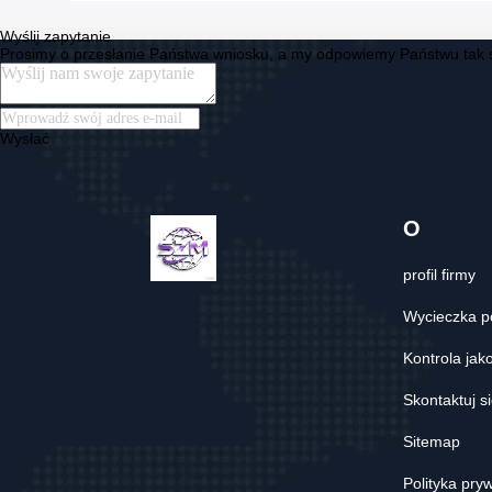
Wyślij zapytanie
Prosimy o przesłanie Państwa wniosku, a my odpowiemy Państwu tak s
Wysłać
O
profil firmy
Wycieczka p
Kontrola jak
Skontaktuj s
Sitemap
Polityka pry