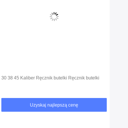
30 38 45 Kaliber Ręcznik butelki Ręcznik butelki
PET
Gęs
dos
Uzyskaj najlepszą cenę