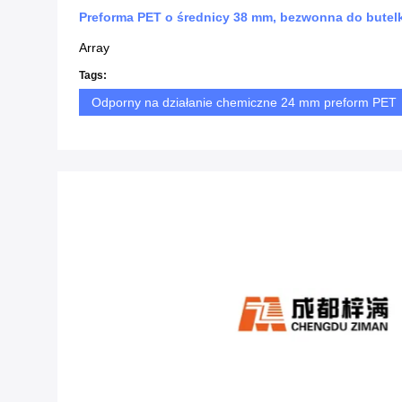
Preforma PET o średnicy 38 mm, bezwonna do butelk
Array
Tags:
Odporny na działanie chemiczne 24 mm preform PET