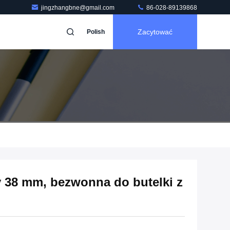
jingzhangbne@gmail.com
86-028-89139868
Zacytować
Polish
 38 mm, bezwonna do butelki z