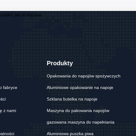
zybko, jak to możliwe.
Produkty
Opakowania do napojów spożywczych
o fabryce
Aluminiowe opakowanie na napoje
ości
Szklana butelka na napoje
ię z nami
Maszyna do pakowania napojów
gazowana maszyna do napełniania
watności
Aluminiowa puszka piwa