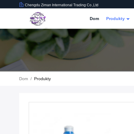
Chengdu Ziman International Trading Co.,Ltd
Dom
Produkty
Dom
/
Produkty