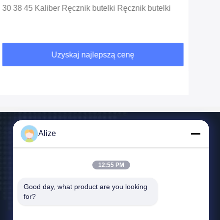
30 38 45 Kaliber Ręcznik butelki Ręcznik butelki
PET
Gęs
dos
Uzyskaj najlepszą cenę
Alize
12:55 PM
Good day, what product are you looking 
Skontaktuj Się Z Nami
for?
jingzhangbne@gmail.com