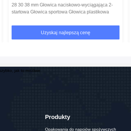
28 30 38 mm Głowica naciskowo-wyciągająca 2-
startowa Głowica sportowa Głowica plastikowa
Uzyskaj najlepszą cenę
zybko, jak to możliwe.
Produkty
Opakowania do napojów spożywczych