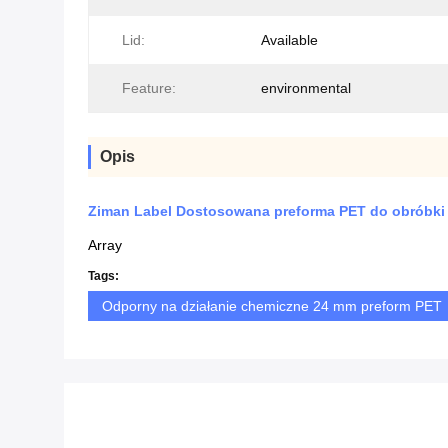
Lid:
Available
Feature:
environmental
Opis
Ziman Label Dostosowana preforma PET do obróbki 
Array
Tags:
Odporny na działanie chemiczne 24 mm preform PET