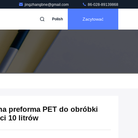
jingzhangbne@gmail.com
86-028-89139868
Zacytować
Polish
a preforma PET do obróbki
i 10 litrów