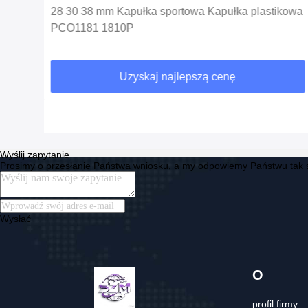
ę
28 30 38 mm Kapułka sportowa Kapułka plastikowa
PCO1181 1810P
Uzyskaj najlepszą cenę
Wyślij zapytanie
Prosimy o przesłanie Państwa wniosku, a my odpowiemy Państwu tak s
Wysłać
O
profil firmy