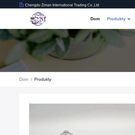
Chengdu Ziman International Trading Co.,Ltd
Dom
Produkty
Dom
/
Produkty