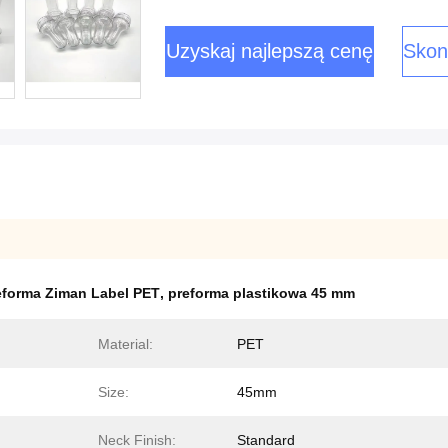
Uzyskaj najlepszą cenę
Skont
eforma Ziman Label PET
,
preforma plastikowa 45 mm
Material:
PET
Size:
45mm
Neck Finish:
Standard